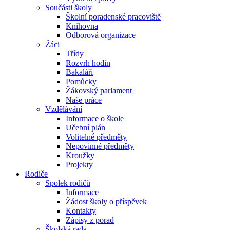
Součásti školy
Školní poradenské pracoviště
Knihovna
Odborová organizace
Žáci
Třídy
Rozvrh hodin
Bakaláři
Pomůcky
Žákovský parlament
Naše práce
Vzdělávání
Informace o škole
Učební plán
Volitelné předměty
Nepovinné předměty
Kroužky
Projekty
Rodiče
Spolek rodičů
Informace
Žádost školy o příspěvek
Kontakty
Zápisy z porad
Školská rada