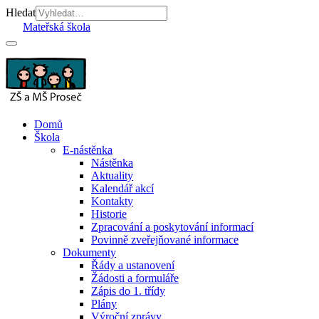
Hledat
Mateřská škola
Domů
Škola
E-nástěnka
Nástěnka
Aktuality
Kalendář akcí
Kontakty
Historie
Zpracování a poskytování informací
Povinně zveřejňované informace
Dokumenty
Řády a ustanovení
Žádosti a formuláře
Zápis do 1. třídy
Plány
Výroční zprávy