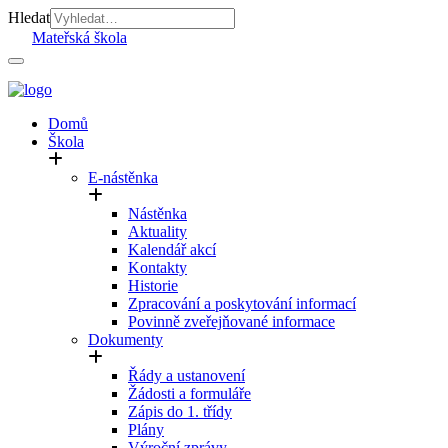
Hledat
Mateřská škola
Domů
Škola
E-nástěnka
Nástěnka
Aktuality
Kalendář akcí
Kontakty
Historie
Zpracování a poskytování informací
Povinně zveřejňované informace
Dokumenty
Řády a ustanovení
Žádosti a formuláře
Zápis do 1. třídy
Plány
Výroční zprávy