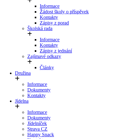
Informace
Žádost školy o příspěvek
Kontakty
Zápisy z porad
Školská rada
Informace
Kontakty
Zápisy z jednání
Zajímavé odkazy
Články
Družina
Informace
Dokumenty
Kontakty
Jídelna
Informace
Dokumenty
Jídelníček
Strava CZ
Happy Snack