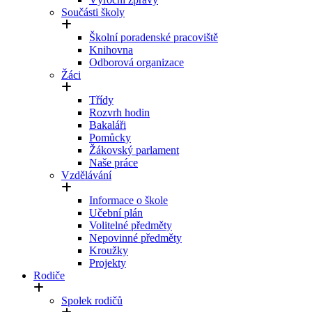
Součásti školy
Školní poradenské pracoviště
Knihovna
Odborová organizace
Žáci
Třídy
Rozvrh hodin
Bakaláři
Pomůcky
Žákovský parlament
Naše práce
Vzdělávání
Informace o škole
Učební plán
Volitelné předměty
Nepovinné předměty
Kroužky
Projekty
Rodiče
Spolek rodičů