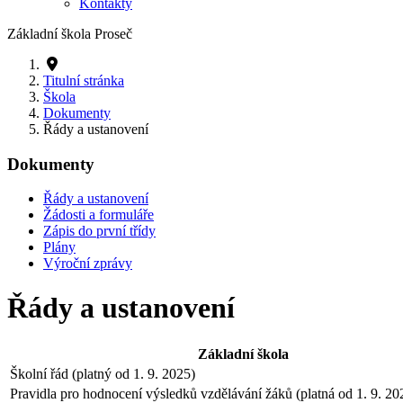
Kontakty
Základní škola Proseč
Titulní stránka
Škola
Dokumenty
Řády a ustanovení
Dokumenty
Řády a ustanovení
Žádosti a formuláře
Zápis do první třídy
Plány
Výroční zprávy
Řády a ustanovení
Základní škola
Školní řád (platný od 1. 9. 2025)
Pravidla pro hodnocení výsledků vzdělávání žáků (platná od 1. 9. 20