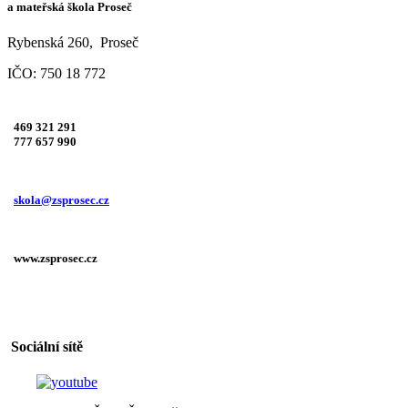
a mateřská škola Proseč
Rybenská 260, Proseč
IČO: 750 18 772
469 321 291
777 657 990
skola@zsprosec.cz
www.zsprosec.cz
Sociální sítě