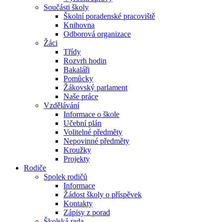
Součásti školy
Školní poradenské pracoviště
Knihovna
Odborová organizace
Žáci
Třídy
Rozvrh hodin
Bakaláři
Pomůcky
Žákovský parlament
Naše práce
Vzdělávání
Informace o škole
Učební plán
Volitelné předměty
Nepovinné předměty
Kroužky
Projekty
Rodiče
Spolek rodičů
Informace
Žádost školy o příspěvek
Kontakty
Zápisy z porad
Školská rada