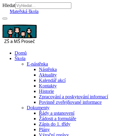
Hledat
Mateřská škola
Domů
Škola
E-nástěnka
Nástěnka
Aktuality
Kalendář akcí
Kontakty
Historie
Zpracování a poskytování informací
Povinně zveřejňované informace
Dokumenty
Řády a ustanovení
Žádosti a formuláře
Zápis do 1. třídy
Plány
Výroční zprávy