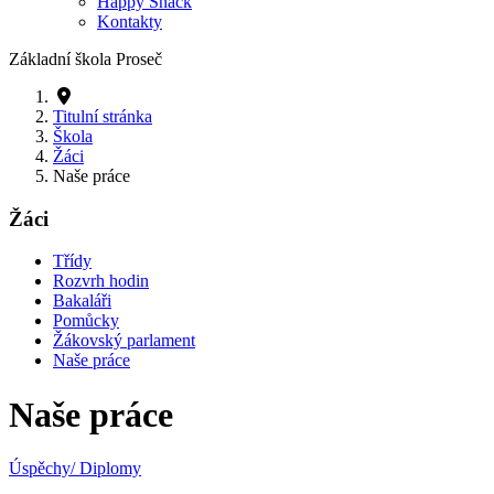
Happy Snack
Kontakty
Základní škola Proseč
Titulní stránka
Škola
Žáci
Naše práce
Žáci
Třídy
Rozvrh hodin
Bakaláři
Pomůcky
Žákovský parlament
Naše práce
Naše práce
Úspěchy/ Diplomy