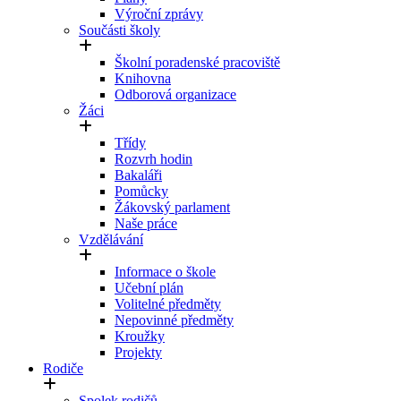
Výroční zprávy
Součásti školy
Školní poradenské pracoviště
Knihovna
Odborová organizace
Žáci
Třídy
Rozvrh hodin
Bakaláři
Pomůcky
Žákovský parlament
Naše práce
Vzdělávání
Informace o škole
Učební plán
Volitelné předměty
Nepovinné předměty
Kroužky
Projekty
Rodiče
Spolek rodičů