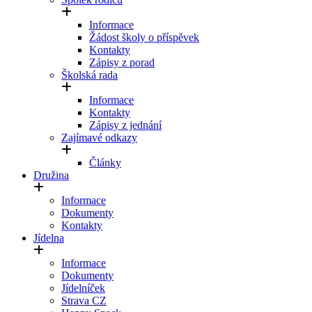
Informace
Žádost školy o příspěvek
Kontakty
Zápisy z porad
Školská rada
Informace
Kontakty
Zápisy z jednání
Zajímavé odkazy
Články
Družina
Informace
Dokumenty
Kontakty
Jídelna
Informace
Dokumenty
Jídelníček
Strava CZ