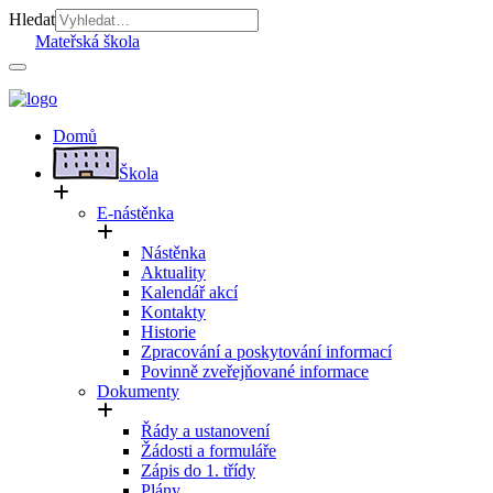
Hledat
Mateřská škola
Domů
Škola
E-nástěnka
Nástěnka
Aktuality
Kalendář akcí
Kontakty
Historie
Zpracování a poskytování informací
Povinně zveřejňované informace
Dokumenty
Řády a ustanovení
Žádosti a formuláře
Zápis do 1. třídy
Plány