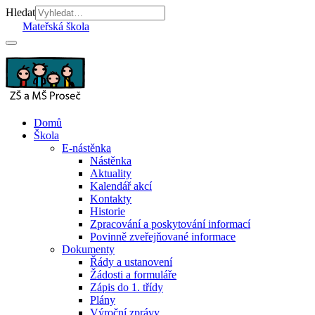
Hledat
Mateřská škola
Domů
Škola
E-nástěnka
Nástěnka
Aktuality
Kalendář akcí
Kontakty
Historie
Zpracování a poskytování informací
Povinně zveřejňované informace
Dokumenty
Řády a ustanovení
Žádosti a formuláře
Zápis do 1. třídy
Plány
Výroční zprávy