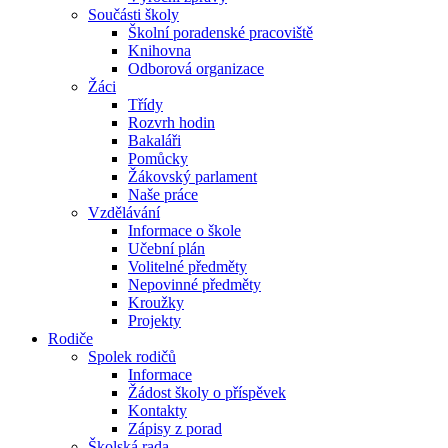
Součásti školy
Školní poradenské pracoviště
Knihovna
Odborová organizace
Žáci
Třídy
Rozvrh hodin
Bakaláři
Pomůcky
Žákovský parlament
Naše práce
Vzdělávání
Informace o škole
Učební plán
Volitelné předměty
Nepovinné předměty
Kroužky
Projekty
Rodiče
Spolek rodičů
Informace
Žádost školy o příspěvek
Kontakty
Zápisy z porad
Školská rada