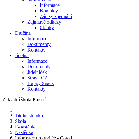
Informace
Kontakty
Zápisy z jednání
Zajímavé odkazy
Články
Družina
Informace
Dokumenty
Kontakty
Jídelna
Informace
Dokumenty
Jídelníček
Strava CZ
Happy Snack
Kontakty
Základní škola Proseč
Titulní stránka
Škola
E-nástěnka
Nástěnka
Informace pro rodiče - Covid