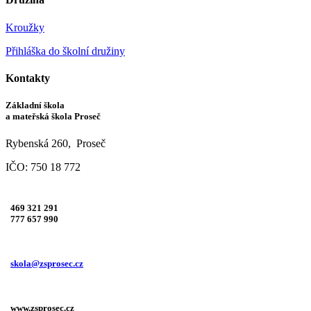
Kroužky
Přihláška do školní družiny
Kontakty
Základní škola
a mateřská škola Proseč
Rybenská 260, Proseč
IČO: 750 18 772
469 321 291
777 657 990
skola@zsprosec.cz
www.zsprosec.cz