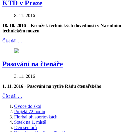
KTD v Praze
8. 11. 2016
18. 10. 2016 – Kroužek technických dovedností v Národním
technickém muzeu
Číst dál …
Pasování na čtenáře
3. 11. 2016
1. 11. 2016 - Pasování na rytíře Řádu čtenářského
Číst dál …
Ovoce do škol
Projekt 72 hodin
Florbal při sportovkách
Šotek na 1. místě
Den seniorů