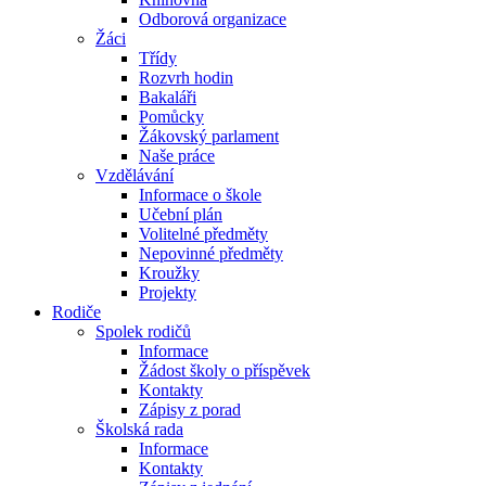
Odborová organizace
Žáci
Třídy
Rozvrh hodin
Bakaláři
Pomůcky
Žákovský parlament
Naše práce
Vzdělávání
Informace o škole
Učební plán
Volitelné předměty
Nepovinné předměty
Kroužky
Projekty
Rodiče
Spolek rodičů
Informace
Žádost školy o příspěvek
Kontakty
Zápisy z porad
Školská rada
Informace
Kontakty