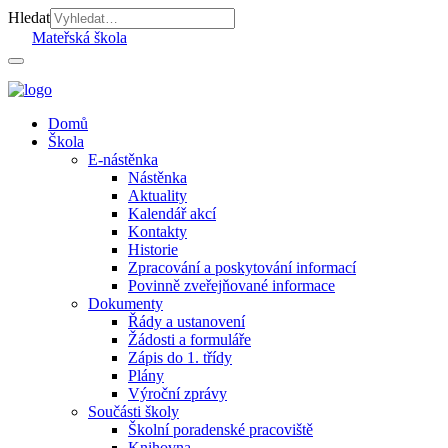
Hledat
Mateřská škola
Domů
Škola
E-nástěnka
Nástěnka
Aktuality
Kalendář akcí
Kontakty
Historie
Zpracování a poskytování informací
Povinně zveřejňované informace
Dokumenty
Řády a ustanovení
Žádosti a formuláře
Zápis do 1. třídy
Plány
Výroční zprávy
Součásti školy
Školní poradenské pracoviště
Knihovna