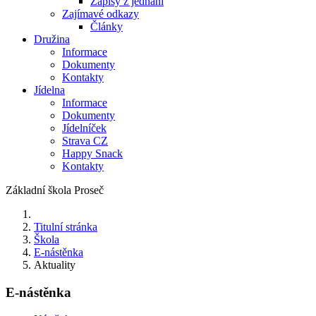
Zápisy z jednání
Zajímavé odkazy
Články
Družina
Informace
Dokumenty
Kontakty
Jídelna
Informace
Dokumenty
Jídelníček
Strava CZ
Happy Snack
Kontakty
Základní škola Proseč
Titulní stránka
Škola
E-nástěnka
Aktuality
E-nástěnka