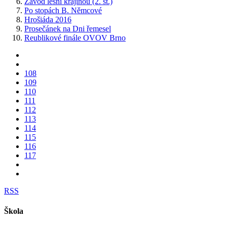
Závod lesní krajinou (2. st.)
Po stopách B. Němcové
Hrošiáda 2016
Prosečánek na Dni řemesel
Reublikové finále OVOV Brno
108
109
110
111
112
113
114
115
116
117
RSS
Škola