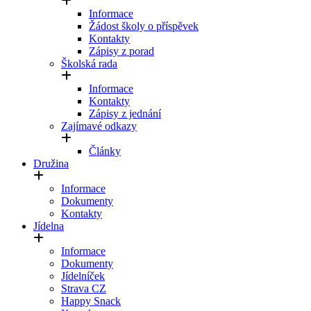
Informace
Žádost školy o příspěvek
Kontakty
Zápisy z porad
Školská rada
Informace
Kontakty
Zápisy z jednání
Zajímavé odkazy
Články
Družina
Informace
Dokumenty
Kontakty
Jídelna
Informace
Dokumenty
Jídelníček
Strava CZ
Happy Snack