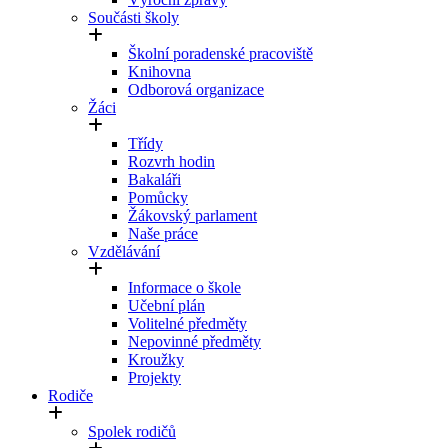
Součásti školy
Školní poradenské pracoviště
Knihovna
Odborová organizace
Žáci
Třídy
Rozvrh hodin
Bakaláři
Pomůcky
Žákovský parlament
Naše práce
Vzdělávání
Informace o škole
Učební plán
Volitelné předměty
Nepovinné předměty
Kroužky
Projekty
Rodiče
Spolek rodičů