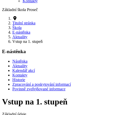
Kontakty
Základní škola Proseč
Titulní stránka
Škola
E-nástěnka
Aktuality
Vstup na 1. stupeň
E-nástěnka
Nástěnka
Aktuality
Kalendář akcí
Kontakty
Historie
Zpracování a poskytování informací
Povinně zveřejňované informace
Vstup na 1. stupeň
Základní údaje