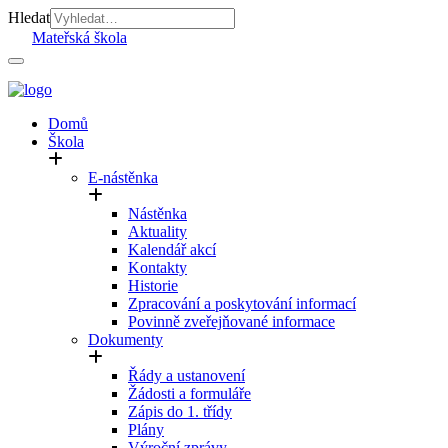
Hledat
Mateřská škola
Domů
Škola
E-nástěnka
Nástěnka
Aktuality
Kalendář akcí
Kontakty
Historie
Zpracování a poskytování informací
Povinně zveřejňované informace
Dokumenty
Řády a ustanovení
Žádosti a formuláře
Zápis do 1. třídy
Plány
Výroční zprávy