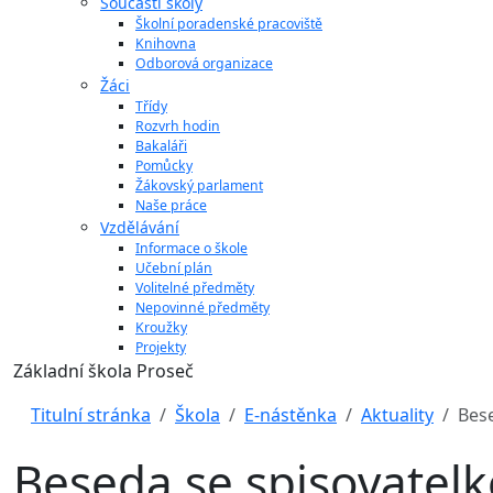
Součásti školy
Školní poradenské pracoviště
Knihovna
Odborová organizace
Žáci
Třídy
Rozvrh hodin
Bakaláři
Pomůcky
Žákovský parlament
Naše práce
Vzdělávání
Informace o škole
Učební plán
Volitelné předměty
Nepovinné předměty
Kroužky
Projekty
Základní škola Proseč
Titulní stránka
Škola
E-nástěnka
Aktuality
Bes
Beseda se spisovatel