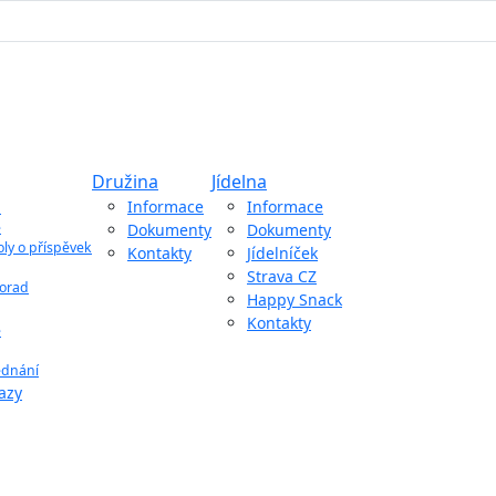
Družina
Jídelna
ů
Informace
Informace
e
Dokumenty
Dokumenty
oly o příspěvek
Kontakty
Jídelníček
Strava CZ
porad
Happy Snack
Kontakty
e
jednání
azy