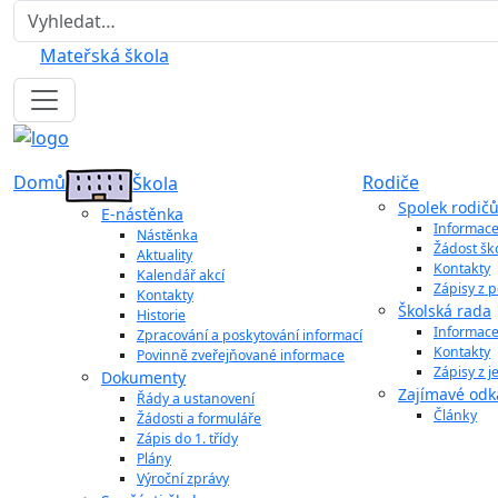
Hledat
Mateřská škola
Domů
Rodiče
Škola
Spolek rodič
E-nástěnka
Informac
Nástěnka
Žádost šk
Aktuality
Kontakty
Kalendář akcí
Zápisy z 
Kontakty
Školská rada
Historie
Informac
Zpracování a poskytování informací
Kontakty
Povinně zveřejňované informace
Zápisy z 
Dokumenty
Zajímavé odk
Řády a ustanovení
Články
Žádosti a formuláře
Zápis do 1. třídy
Plány
Výroční zprávy