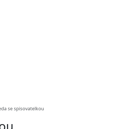
eda se spisovatelkou
kou