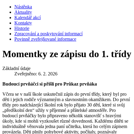
Nástěnka
Aktuality
Kalendář akcí
Kontakty
Historie
Zpracování a poskytování informací
Povinně zveřejňované informace
Momentky ze zápisu do 1. třídy
Základní údaje
Zveřejněno: 6. 2. 2026
Budoucí prvňáčci si přišli pro Průkaz prvňáka
Včera se v naší škole uskutečnil zápis do první třídy, který byl pro
děti i jejich rodiče významným a slavnostním okamžikem. Do první
třídy pro nadcházející školní rok bylo přijato 30 dětí, které si svůj
„předškolní den“ užily v příjemné a přátelské atmosféře. Pro
budoucí prvňáčky bylo připraveno několik stanovišť s hravými
úkoly, kde si mohli vyzkoušet různé dovednosti. Každému dítěti se
individuálně věnovala jedna paní učitelka, která ho celým zápisem
provázela. Děti plnily pohybové aktivity, počítaly, poznávaly