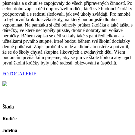
písmenka a s chutí se zapojovaly do všech připravených činností. Po
celou dobu zápisu děti doprovázeli rodiče, kteří své budoucí školáky
podporovali a s radostí sledovali, jak své úkoly zvládají. Pro mnohé
to byl první krok do světa školy, na který budou jistě dlouho
vzpomínat. Na památku si děti odnesly průkaz školáka a také tašku s
dárečky, ve které nechyběly puzzle, drobné dobroty ani voňavé
perníčky. Během zápisu se děti setkaly také s paní ředitelkou a s
učitelkami prvního stupně, které budou během své školní docházky
denně potkávat. Zápis proběhl v milé a klidné atmosféře a potvrdil,
že se do školy chystá skupina šikovných a zvídavých dětí. Všem
budoucím prvňáčkům přejeme, aby se jim ve škole líbilo a aby jejich
první školní krůčky byly plné radosti, objevování a úspěchů.
FOTOGALERIE
Škola
Rodiče
Jídelna