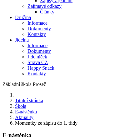
Zápisy z jednání
Zajímavé odkazy
Články
Družina
Informace
Dokumenty
Kontakty
Jídelna
Informace
Dokumenty
Jídelníček
Strava CZ
Happy Snack
Kontakty
Základní škola Proseč
Titulní stránka
Škola
E-nástěnka
Aktuality
Momentky ze zápisu do 1. třídy
E-nástěnka