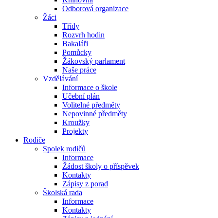
Odborová organizace
Žáci
Třídy
Rozvrh hodin
Bakaláři
Pomůcky
Žákovský parlament
Naše práce
Vzdělávání
Informace o škole
Učební plán
Volitelné předměty
Nepovinné předměty
Kroužky
Projekty
Rodiče
Spolek rodičů
Informace
Žádost školy o příspěvek
Kontakty
Zápisy z porad
Školská rada
Informace
Kontakty