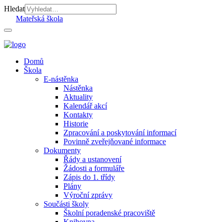
Hledat
Mateřská škola
Domů
Škola
E-nástěnka
Nástěnka
Aktuality
Kalendář akcí
Kontakty
Historie
Zpracování a poskytování informací
Povinně zveřejňované informace
Dokumenty
Řády a ustanovení
Žádosti a formuláře
Zápis do 1. třídy
Plány
Výroční zprávy
Součásti školy
Školní poradenské pracoviště
Knihovna