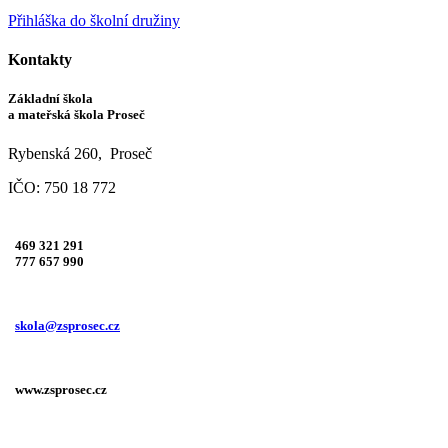
Přihláška do školní družiny
Kontakty
Základní škola
a mateřská škola Proseč
Rybenská 260, Proseč
IČO: 750 18 772
469 321 291
777 657 990
skola@zsprosec.cz
www.zsprosec.cz