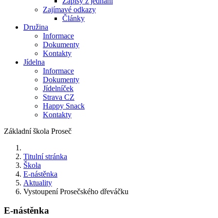
Zápisy z jednání
Zajímavé odkazy
Články
Družina
Informace
Dokumenty
Kontakty
Jídelna
Informace
Dokumenty
Jídelníček
Strava CZ
Happy Snack
Kontakty
Základní škola Proseč
Titulní stránka
Škola
E-nástěnka
Aktuality
Vystoupení Prosečského dřeváčku
E-nástěnka