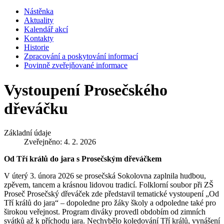
Nástěnka
Aktuality
Kalendář akcí
Kontakty
Historie
Zpracování a poskytování informací
Povinně zveřejňované informace
Vystoupení Prosečského
dřeváčku
Základní údaje
Zveřejněno: 4. 2. 2026
Od Tří králů do jara s Prosečským dřeváčkem
V úterý 3. února 2026 se prosečská Sokolovna zaplnila hudbou,
zpěvem, tancem a krásnou lidovou tradicí. Folklorní soubor při ZŠ
Proseč Prosečský dřeváček zde představil tematické vystoupení „Od
Tří králů do jara“ – dopoledne pro žáky školy a odpoledne také pro
širokou veřejnost. Program diváky provedl obdobím od zimních
svátků až k příchodu jara. Nechybělo koledování Tří králů, vynášení