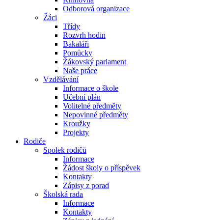
Odborová organizace
Žáci
Třídy
Rozvrh hodin
Bakaláři
Pomůcky
Žákovský parlament
Naše práce
Vzdělávání
Informace o škole
Učební plán
Volitelné předměty
Nepovinné předměty
Kroužky
Projekty
Rodiče
Spolek rodičů
Informace
Žádost školy o příspěvek
Kontakty
Zápisy z porad
Školská rada
Informace
Kontakty