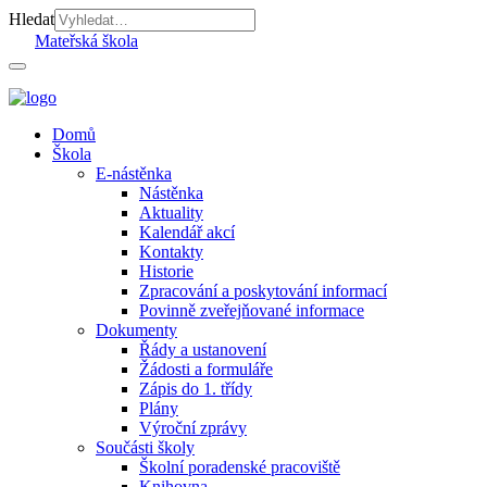
Hledat
Mateřská škola
Domů
Škola
E-nástěnka
Nástěnka
Aktuality
Kalendář akcí
Kontakty
Historie
Zpracování a poskytování informací
Povinně zveřejňované informace
Dokumenty
Řády a ustanovení
Žádosti a formuláře
Zápis do 1. třídy
Plány
Výroční zprávy
Součásti školy
Školní poradenské pracoviště
Knihovna