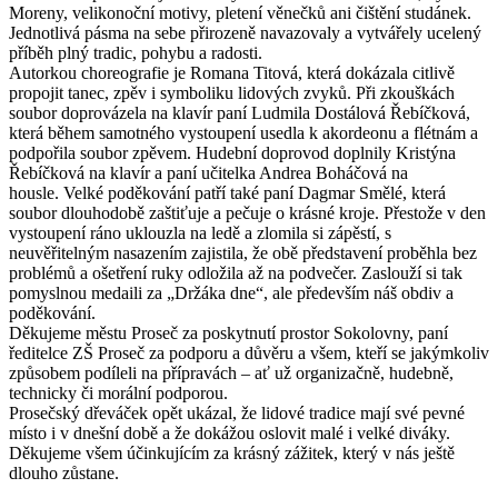
Moreny, velikonoční motivy, pletení věnečků ani čištění studánek.
Jednotlivá pásma na sebe přirozeně navazovaly a vytvářely ucelený
příběh plný tradic, pohybu a radosti.
Autorkou choreografie je Romana Titová, která dokázala citlivě
propojit tanec, zpěv i symboliku lidových zvyků. Při zkouškách
soubor doprovázela na klavír paní Ludmila Dostálová Řebíčková,
která během samotného vystoupení usedla k akordeonu a flétnám a
podpořila soubor zpěvem. Hudební doprovod doplnily Kristýna
Řebíčková na klavír a paní učitelka Andrea Boháčová na
housle. Velké poděkování patří také paní Dagmar Smělé, která
soubor dlouhodobě zaštiťuje a pečuje o krásné kroje. Přestože v den
vystoupení ráno uklouzla na ledě a zlomila si zápěstí, s
neuvěřitelným nasazením zajistila, že obě představení proběhla bez
problémů a ošetření ruky odložila až na podvečer. Zaslouží si tak
pomyslnou medaili za „Držáka dne“, ale především náš obdiv a
poděkování.
Děkujeme městu Proseč za poskytnutí prostor Sokolovny, paní
ředitelce ZŠ Proseč za podporu a důvěru a všem, kteří se jakýmkoliv
způsobem podíleli na přípravách – ať už organizačně, hudebně,
technicky či morální podporou.
Prosečský dřeváček opět ukázal, že lidové tradice mají své pevné
místo i v dnešní době a že dokážou oslovit malé i velké diváky.
Děkujeme všem účinkujícím za krásný zážitek, který v nás ještě
dlouho zůstane.