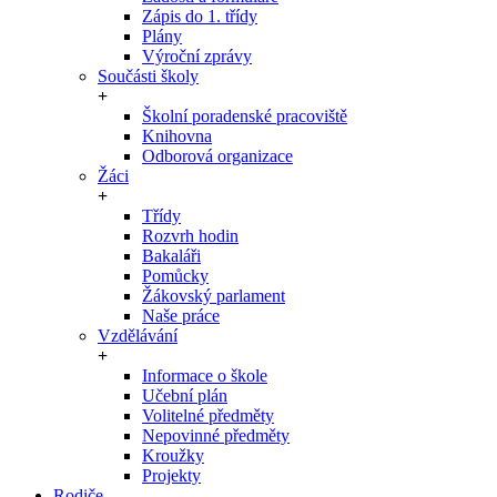
Zápis do 1. třídy
Plány
Výroční zprávy
Součásti školy
Školní poradenské pracoviště
Knihovna
Odborová organizace
Žáci
Třídy
Rozvrh hodin
Bakaláři
Pomůcky
Žákovský parlament
Naše práce
Vzdělávání
Informace o škole
Učební plán
Volitelné předměty
Nepovinné předměty
Kroužky
Projekty
Rodiče