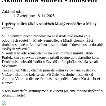
Základní údaje
Zveřejněno: 18. 11. 2025
Úspěchy našich žáků v soutěžích Mladý zemědělec a Mladý
chemik
V uplynulých dnech proběhla na naší škole dvě školní kola
odborných soutěží – Mladý zemědělec a Mladý chemik. Žáci
druhého stupně ukázali své znalosti i praktické dovednosti a dosáhli
skvělých výsledků.
V soutěži Mladý zemědělec se na prvním místě umístil Jakub
Prášek, který si svým výkonem zajistil postup do oblastního kola.
Druhé místo obsadil Jindřich Zavadil a třetí příčku získala Amálie
Ševčíková.
Také soutěž Mladý chemik přinesla velmi vyrovnané výsledky.
Vítězem školního kola se stal Vít Zelenka, druhé místo získal
Antonín Vimr a o dělené třetí místo se podělili Aneta Kusá a Josef
Němec.
Všem soutěžícím gratulujeme a Jakubovi přejeme mnoho úspěchů v
oblastním kole!