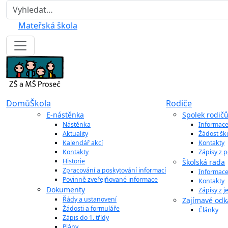
Hledat
Mateřská škola
Domů
Škola
Rodiče
E-nástěnka
Spolek rodič
Nástěnka
Informac
Aktuality
Žádost šk
Kalendář akcí
Kontakty
Kontakty
Zápisy z 
Historie
Školská rada
Zpracování a poskytování informací
Informac
Povinně zveřejňované informace
Kontakty
Dokumenty
Zápisy z 
Řády a ustanovení
Zajímavé odk
Žádosti a formuláře
Články
Zápis do 1. třídy
Plány