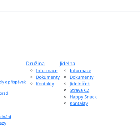
Družina
Jídelna
ů
Informace
Informace
e
Dokumenty
Dokumenty
oly o příspěvek
Kontakty
Jídelníček
Strava CZ
porad
Happy Snack
Kontakty
e
jednání
azy