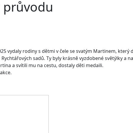
v průvodu
5 vydaly rodiny s dětmi v čele se svatým Martinem, který dora
ychtářových sadů. Ty byly krásně vyzdobené světýlky a na ba
na a svítili mu na cestu, dostaly děti medaili.
akce.