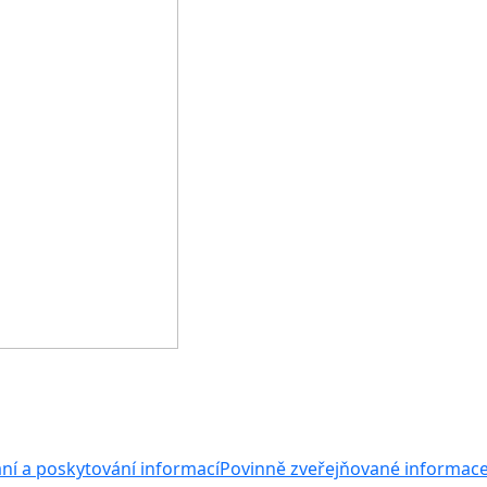
ní a poskytování informací
Povinně zveřejňované informac