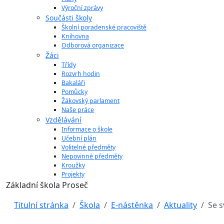
Výroční zprávy
Součásti školy
Školní poradenské pracoviště
Knihovna
Odborová organizace
Žáci
Třídy
Rozvrh hodin
Bakaláři
Pomůcky
Žákovský parlament
Naše práce
Vzdělávání
Informace o škole
Učební plán
Volitelné předměty
Nepovinné předměty
Kroužky
Projekty
Základní škola Proseč
Titulní stránka
Škola
E-nástěnka
Aktuality
Se 