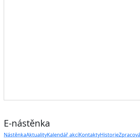
E-nástěnka
Nástěnka
Aktuality
Kalendář akcí
Kontakty
Historie
Zpracová