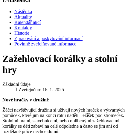
E-nástěnka
Nástěnka
Aktuality
Kalendář akcí
Kontakty
Historie
Zpracování a poskytování informací
Povinně zveřejňované informace
Zažehlovací korálky a stolní
hry
Základní údaje
Zveřejněno: 16. 1. 2025
Nové hračky v družině
Žáčci navštěvující družinu si užívají nových hraček a výtvarných
pomůcek, které jim na konci roku nadělil Ježíšek pod stromeček.
Stolními hrami, stavebnicemi, nebo oblíbenými zažehlovacími
korálky se děti zabaví na celé odpoledne a často se jim ani od
rozdělané práce nechce domů.