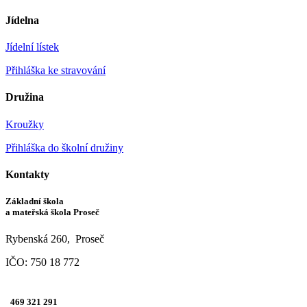
Jídelna
Jídelní lístek
Přihláška ke stravování
Družina
Kroužky
Přihláška do školní družiny
Kontakty
Základní škola
a mateřská škola Proseč
Rybenská 260, Proseč
IČO: 750 18 772
469 321 291