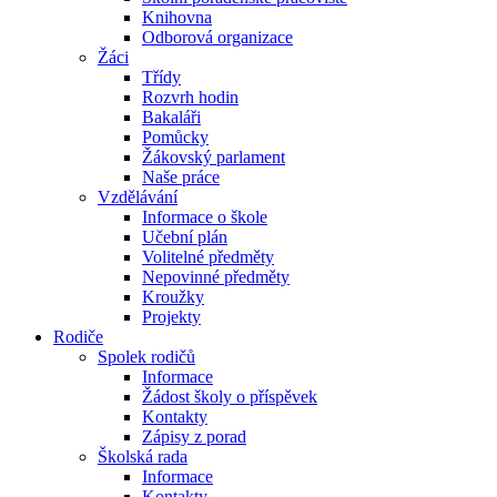
Knihovna
Odborová organizace
Žáci
Třídy
Rozvrh hodin
Bakaláři
Pomůcky
Žákovský parlament
Naše práce
Vzdělávání
Informace o škole
Učební plán
Volitelné předměty
Nepovinné předměty
Kroužky
Projekty
Rodiče
Spolek rodičů
Informace
Žádost školy o příspěvek
Kontakty
Zápisy z porad
Školská rada
Informace
Kontakty