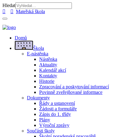
Hledat
Mateřská škola
Domů
Škola
E-nástěnka
Nástěnka
Aktuality
Kalendář akcí
Kontakty
Historie
Zpracování a poskytování informací
Povinně zveřejňované informace
Dokumenty
Řády a ustanovení
Žádosti a formuláře
Zápis do 1. třídy
Plány
Výroční zprávy
Součásti školy
Školní poradenské pracoviště