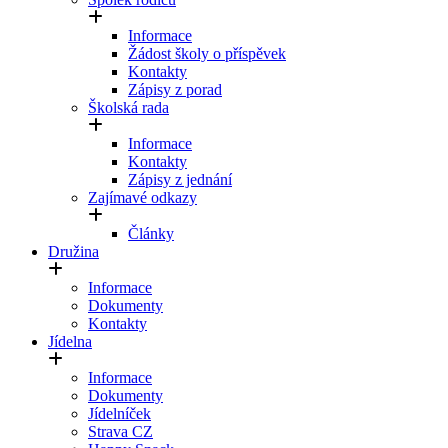
Informace
Žádost školy o příspěvek
Kontakty
Zápisy z porad
Školská rada
Informace
Kontakty
Zápisy z jednání
Zajímavé odkazy
Články
Družina
Informace
Dokumenty
Kontakty
Jídelna
Informace
Dokumenty
Jídelníček
Strava CZ