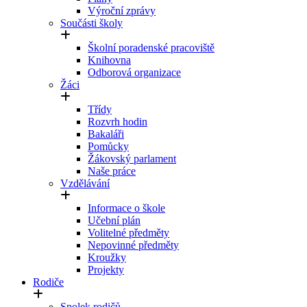
Výroční zprávy
Součásti školy
Školní poradenské pracoviště
Knihovna
Odborová organizace
Žáci
Třídy
Rozvrh hodin
Bakaláři
Pomůcky
Žákovský parlament
Naše práce
Vzdělávání
Informace o škole
Učební plán
Volitelné předměty
Nepovinné předměty
Kroužky
Projekty
Rodiče
Spolek rodičů