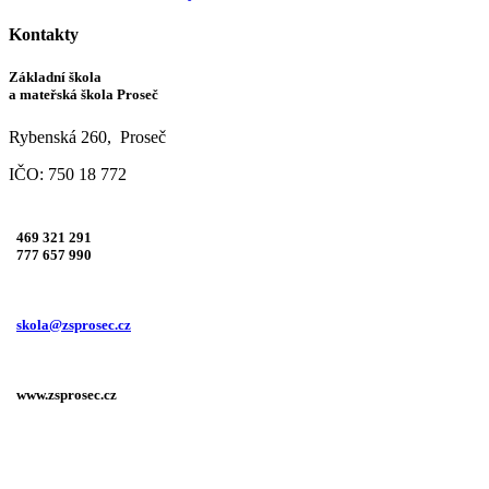
Kontakty
Základní škola
a mateřská škola Proseč
Rybenská 260, Proseč
IČO: 750 18 772
469 321 291
777 657 990
skola@zsprosec.cz
www.zsprosec.cz