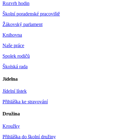
Rozvrh hodin
Školní poradenské pracoviště
Žákovský parlament
Knihovna
Naše práce
Spolek rodičů
Školská rada
Jídelna
Jídelní lístek
Přihláška ke stravování
Družina
Kroužky
Přihláška do školní družiny