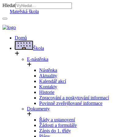
Hledat
Mateřská škola
Domů
Škola
E-nástěnka
Nástěnka
Aktuality
Kalendář akcí
Kontakty
Historie
Zpracování a poskytování informací
Povinně zveřejňované informace
Dokumenty
Řády a ustanovení
Žádosti a formuláře
Zápis do 1. třídy
Plány