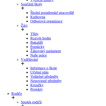
Součásti školy
Školní poradenské pracoviště
Knihovna
Odborová organizace
Žáci
Třídy
Rozvrh hodin
Bakaláři
Pomůcky
Žákovský parlament
Naše práce
Vzdělávání
Informace o škole
Učební plán
Volitelné předměty
Nepovinné předměty
Kroužky
Projekty
Rodiče
Spolek rodičů