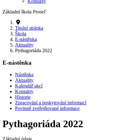
Kontakty
Základní škola Proseč
Titulní stránka
Škola
E-nástěnka
Aktuality
Pythagoriáda 2022
E-nástěnka
Nástěnka
Aktuality
Kalendář akcí
Kontakty
Historie
Zpracování a poskytování informací
Povinně zveřejňované informace
Pythagoriáda 2022
Základní údaje