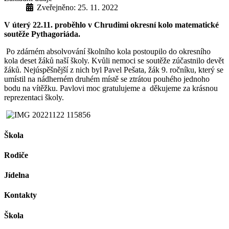
Zveřejněno: 25. 11. 2022
V úterý 22.11. proběhlo v Chrudimi okresní kolo matematické
soutěže Pythagoriáda.
Po zdárném absolvování školního kola postoupilo do okresního
kola deset žáků naší školy. Kvůli nemoci se soutěže zúčastnilo devět
žáků. Nejúspěšnější z nich byl Pavel Pešata, žák 9. ročníku, který se
umístil na nádherném druhém místě se ztrátou pouhého jednoho
bodu na vítěžku. Pavlovi moc gratulujeme a děkujeme za krásnou
reprezentaci školy.
Škola
Rodiče
Jídelna
Kontakty
Škola