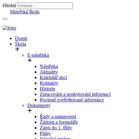
Hledat
Mateřská škola
Domů
Škola
E-nástěnka
Nástěnka
Aktuality
Kalendář akcí
Kontakty
Historie
Zpracování a poskytování informací
Povinně zveřejňované informace
Dokumenty
Řády a ustanovení
Žádosti a formuláře
Zápis do 1. třídy
Plány
Výroční zprávy