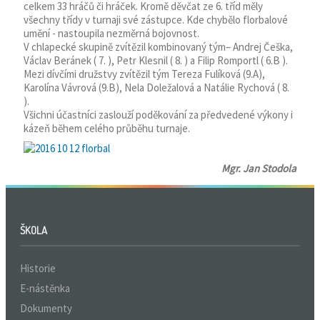
celkem 33 hráčů či hráček. Kromě děvčat ze 6. tříd měly
všechny třídy v turnaji své zástupce. Kde chybělo florbalové
umění - nastoupila nezměrná bojovnost.
V chlapecké skupině zvítězil kombinovaný tým– Andrej Češka,
Václav Beránek ( 7. ), Petr Klesnil ( 8. ) a Filip Romportl ( 6.B ).
Mezi dívčími družstvy zvítězil tým Tereza Fulíková (9.A),
Karolína Vávrová (9.B), Nela Doležalová a Natálie Rychová ( 8.
).
Všichni účastníci zaslouží poděkování za předvedené výkony i
kázeň během celého průběhu turnaje.
Mgr. Jan Stodola
ŠKOLA
Historie
E-nástěnka
Dokumenty