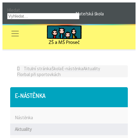
Hledat
Mateřská škola
Titulní stránka
Škola
E-nástěnka
Aktuality
Florbal při sportovkách
E-NÁSTĚNKA
Nástěnka
Aktuality