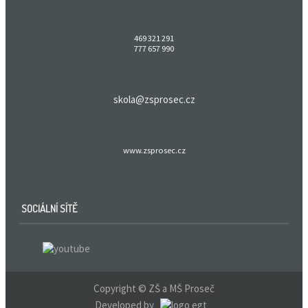
469 321 291
777 657 990
skola@zsprosec.cz
www.zsprosec.cz
SOCIÁLNÍ SÍTĚ
Copyright © ZŠ a MŠ Proseč
Developed by