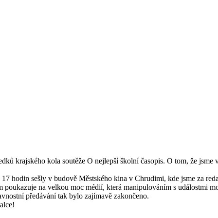
ledků krajského kola soutěže O nejlepší školní časopis. O tom, že jsme 
v 17 hodin sešly v budově Městského kina v Chrudimi, kde jsme za reda
lm poukazuje na velkou moc médií, která manipulováním s událostmi moh
lavnostní předávání tak bylo zajímavě zakončeno.
alce!