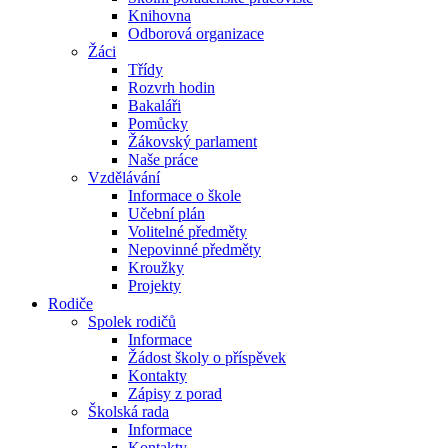
Knihovna
Odborová organizace
Žáci
Třídy
Rozvrh hodin
Bakaláři
Pomůcky
Žákovský parlament
Naše práce
Vzdělávání
Informace o škole
Učební plán
Volitelné předměty
Nepovinné předměty
Kroužky
Projekty
Rodiče
Spolek rodičů
Informace
Žádost školy o příspěvek
Kontakty
Zápisy z porad
Školská rada
Informace
Kontakty