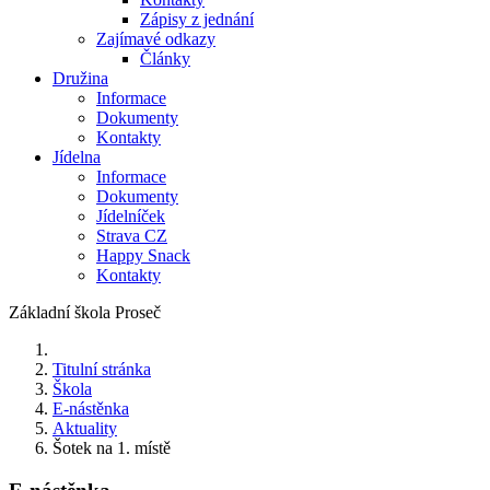
Zápisy z jednání
Zajímavé odkazy
Články
Družina
Informace
Dokumenty
Kontakty
Jídelna
Informace
Dokumenty
Jídelníček
Strava CZ
Happy Snack
Kontakty
Základní škola Proseč
Titulní stránka
Škola
E-nástěnka
Aktuality
Šotek na 1. místě