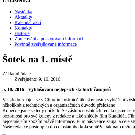
E-nástěnka
Nástěnka
Aktuality
Kalendář akcí
Kontakty
Historie
Zpracování a poskytování informací
Povinně zveřejňované informace
Šotek na 1. místě
Základní údaje
Zveřejněno: 9. 10. 2016
5. 10. 2016 - Vyhlašování nejlepších školních časopisů
Ve středu 5. října se v Chrudimi uskutečnilo slavnostní vyhlášení výs
několikrát z technických a organizačních důvodů přeloženo.
Konečně jsme se tedy dočkali! Se zástupci ostatních redakcí jsme se 
pozornosti pro své kolegy z redakce a také zhlédly film Kandidát. Fi
nejcennějším zbožím právě informace. Film nás velice zaujal a celé s
Naše redakce postoupila do celostátního kola soutěže, tak nám držte p