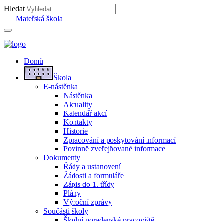
Hledat
Mateřská škola
Domů
Škola
E-nástěnka
Nástěnka
Aktuality
Kalendář akcí
Kontakty
Historie
Zpracování a poskytování informací
Povinně zveřejňované informace
Dokumenty
Řády a ustanovení
Žádosti a formuláře
Zápis do 1. třídy
Plány
Výroční zprávy
Součásti školy
Školní poradenské pracoviště