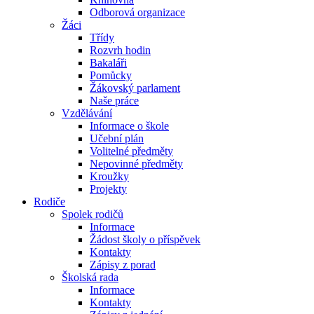
Odborová organizace
Žáci
Třídy
Rozvrh hodin
Bakaláři
Pomůcky
Žákovský parlament
Naše práce
Vzdělávání
Informace o škole
Učební plán
Volitelné předměty
Nepovinné předměty
Kroužky
Projekty
Rodiče
Spolek rodičů
Informace
Žádost školy o příspěvek
Kontakty
Zápisy z porad
Školská rada
Informace
Kontakty