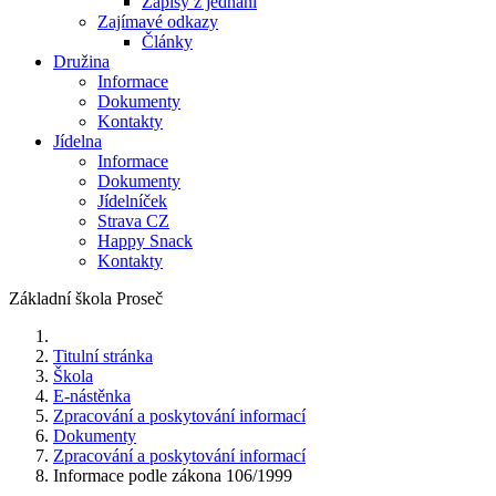
Zápisy z jednání
Zajímavé odkazy
Články
Družina
Informace
Dokumenty
Kontakty
Jídelna
Informace
Dokumenty
Jídelníček
Strava CZ
Happy Snack
Kontakty
Základní škola Proseč
Titulní stránka
Škola
E-nástěnka
Zpracování a poskytování informací
Dokumenty
Zpracování a poskytování informací
Informace podle zákona 106/1999