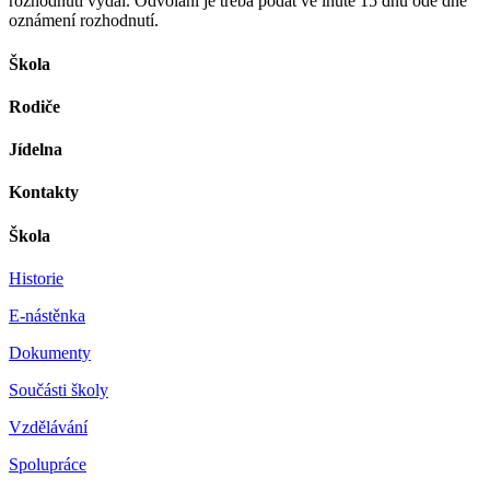
rozhodnutí vydal. Odvolání je třeba podat ve lhůtě 15 dnů ode dne
oznámení rozhodnutí.
Škola
Rodiče
Jídelna
Kontakty
Škola
Historie
E-nástěnka
Dokumenty
Součásti školy
Vzdělávání
Spolupráce