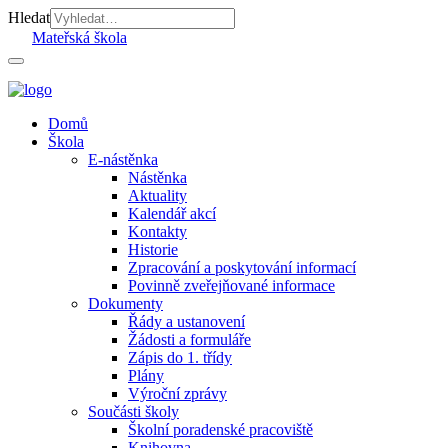
Hledat
Mateřská škola
Domů
Škola
E-nástěnka
Nástěnka
Aktuality
Kalendář akcí
Kontakty
Historie
Zpracování a poskytování informací
Povinně zveřejňované informace
Dokumenty
Řády a ustanovení
Žádosti a formuláře
Zápis do 1. třídy
Plány
Výroční zprávy
Součásti školy
Školní poradenské pracoviště
Knihovna