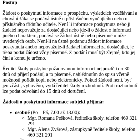
Postup
Žádost o poskytnutí informace o prospěchu, výsledcích vzdělávání a
chování žáka se podává ústně u příslušného vyučujícího nebo u
příslušného třídního učitele. Není-li informace poskytnuta nebo ji
žadatel nepovažuje za dostačující nebo jde-li o žádost o informaci
jiného charakteru, podává se žádost ústně nebo písemně u níže
uvedených osob. Není-li na ústně podanou žádost informace
poskytnuta anebo nepovažuje-li žadatel informaci za dostačující, je
třeba podat žádost vždy písemně. Z podání musí být zřejmé, kdo jej
činí a komu je určeno.
Ředitel školy poskytne požadovanou informaci nejpozději do 30
dnů od přijetí podání, a to písemně, nahlédnutím do spisu včetně
možnosti pořídit kopii nebo elektronicky. Pokud žádosti není, byť
jen zčásti, vyhověno, vydá ředitel školy rozhodnutí. Proti rozhodnutí
lze podat odvolání do 15 dnů od doručení.
Žádosti o poskytnutí informace subjekt přijímá:
osobně
(Po – Pá, 7.00 až 13.00):
Mgr. Romana Pešková, ředitelka školy, telefon 469 321
291
Mgr. Alena Zvárová, zástupkyně ředitele školy, telefon
469 321 291