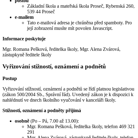
poštou
Základní škola a mateřská škola Proseč, Rybenská 260,
539 44 Proseč
e-mailem
Tato e-mailová adresa je chráněna před spamboty. Pro
její zobrazení musíte mít povolen Javascript.
Informace poskytuje
Mgr. Romana Pešková, ředitelka školy, Mgr. Alena Zvárová,
zástupkyně ředitele školy
Vyřizování stížností, oznámení a podnětů
Postup
Vyřizování stížností, oznámení a podnětů se řídí platnou legislativou
(zákon 500/2004 Sb., Správní řád). Uvedený zákon je k dispozici k
nahlédnutí ve dnech školního vyučování v kanceláři školy.
Stížnosti, oznámení a podněty přijímá
osobně
(Po – Pá, 7.00 až 13.00):
Mgr. Romana Pešková, ředitelka školy, telefon 469 321
291
Mgr. Alena Zvárová, zástupkyně ředitele školy, telefon