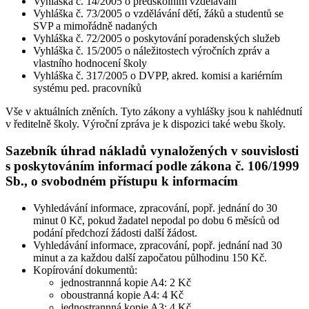
Vyhláška č. 14/2005 o předškolním vzdělávání
Vyhláška č. 73/2005 o vzdělávání dětí, žáků a studentů se
SVP a mimořádně nadaných
Vyhláška č. 72/2005 o poskytování poradenských služeb
Vyhláška č. 15/2005 o náležitostech výročních zpráv a
vlastního hodnocení školy
Vyhláška č. 317/2005 o DVPP, akred. komisi a kariérním
systému ped. pracovníků
Vše v aktuálních zněních. Tyto zákony a vyhlášky jsou k nahlédnutí
v ředitelně školy. Výroční zpráva je k dispozici také webu školy.
Sazebník úhrad nákladů vynaložených v souvislosti
s poskytováním informací podle zákona č. 106/1999
Sb., o svobodném přístupu k informacím
Vyhledávání informace, zpracování, popř. jednání do 30
minut 0 Kč, pokud žadatel nepodal po dobu 6 měsíců od
podání předchozí žádosti další žádost.
Vyhledávání informace, zpracování, popř. jednání nad 30
minut a za každou další započatou půlhodinu 150 Kč.
Kopírování dokumentů:
jednostrannná kopie A4: 2 Kč
oboustranná kopie A4: 4 Kč
jednostrannná kopie A3: 4 Kč