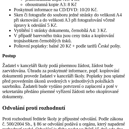
oboustranná kopie A3: 8 Kč
Poskytnutí informace na CD/DVD: 10/20 Kč.
Sken či fotografie do souboru jedné stránky do velikosti A4
při skenování a do velikosti A3 při fotografování včetně
úpravy k odeslání 5 Kč.
Vytištění 1 stránky dokumentu, černobílá A4: 3 Kč.
V případě barevného tisku jsou ceny tisku a kopírování
trojnásobkem černobílých tisků.
Poštovní poplatky: balné 20 Kč + podle tarifů České pošty.
Postup
Žadatel v kanceláři školy podá písemnou žádost, žádost bude
zaevidována. Úhradu za poskytnuté informace, popř. kopírování
dokumentů provede žadatel v kanceláři školy. Poplatky jsou splatné
před provedením úkonů uvedených v jednotlivých položkách
sazebníku. Žadateli bude vydáno potvrzení o zaplacení a poté v
sekretariátu předáno písemné vyřízení žádosti nebo okopírované
dokumenty.
Odvolání proti rozhodnutí
Proti rozhodnutí ředitele školy je přípustné odvolání. Podle zákona
č. 500/2004 Sb., § 86 se odvolání podává u orgánu, který napadené